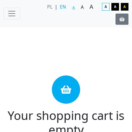
A
PL
|
EN
A
A
A
A
A
Your shopping cart is
empty