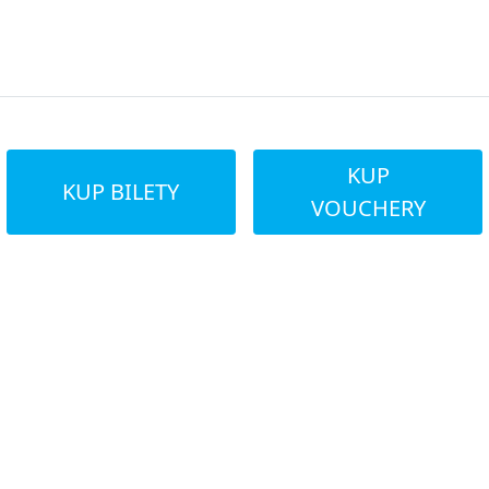
w on-line
KUP
KUP BILETY
VOUCHERY