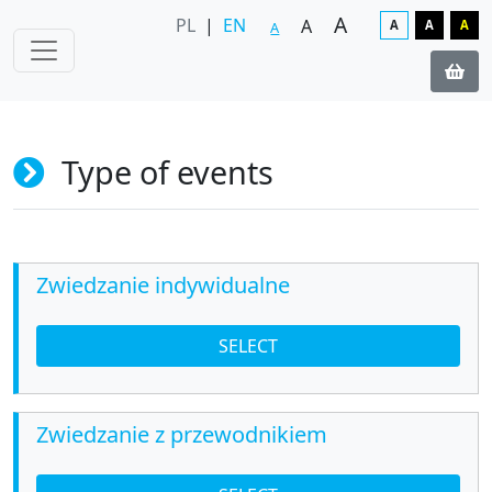
A
PL
|
EN
A
A
A
A
A
Type of events
Zwiedzanie indywidualne
SELECT
Zwiedzanie z przewodnikiem