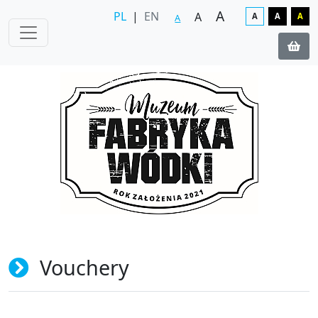
A
PL
|
EN
A
A
A
A
A
Vouchery