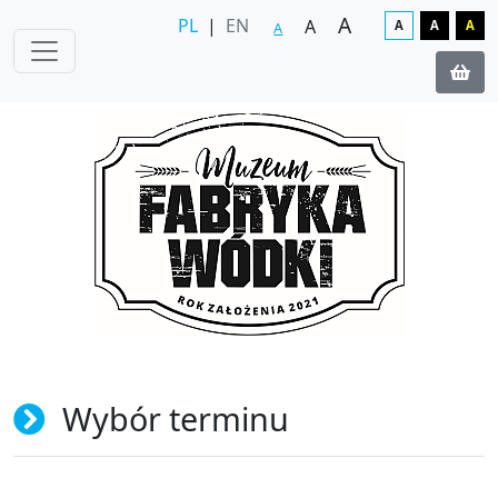
A
PL
|
EN
A
A
A
A
A
Wybór terminu